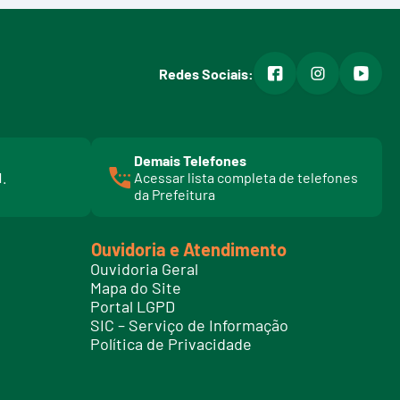
facebook
instagram
youtub
Redes Sociais:
Demais Telefones
l
1.
Acessar lista completa de telefones
i
da Prefeitura
n
k
t
Ouvidoria e Atendimento
e
Ouvidoria Geral
l
Mapa do Site
e
Portal LGPD
f
SIC – Serviço de Informação
o
Política de Privacidade
n
e
s