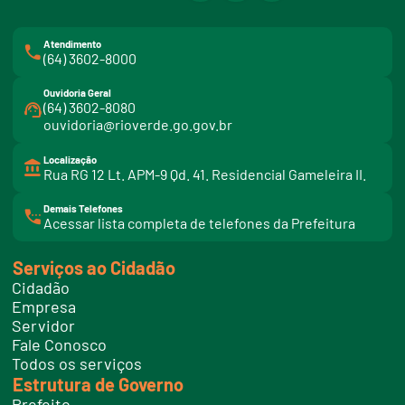
Atendimento
(64) 3602-8000
Ouvidoria Geral
(64) 3602-8080
ouvidoria@rioverde.go.gov.br
Localização
Rua RG 12 Lt. APM-9 Qd. 41. Residencial Gameleira II.
Demais Telefones
l
Acessar lista completa de telefones da Prefeitura
i
n
k
Serviços ao Cidadão
t
e
Cidadão
l
e
Empresa
f
Servidor
o
n
Fale Conosco
e
Todos os serviços
s
Estrutura de Governo
Prefeito