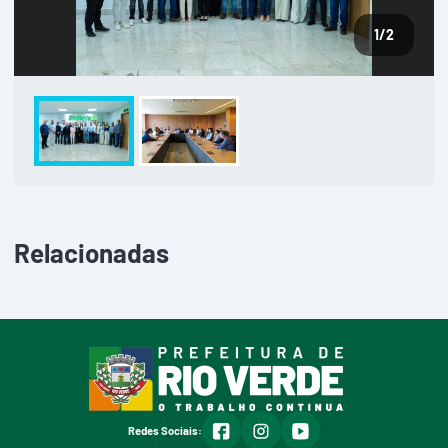
1
/2
Relacionadas
facebook
instagram
youtube
Redes Sociais: