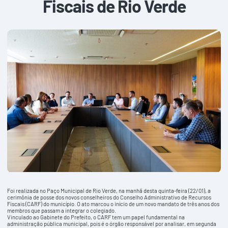
Fiscais de Rio Verde
Foi realizada no Paço Municipal de Rio Verde, na manhã desta quinta-feira (22/01), a
cerimônia de posse dos novos conselheiros do Conselho Administrativo de Recursos
Fiscais (CARF) do município. O ato marcou o início de um novo mandato de três anos dos
membros que passam a integrar o colegiado.
Vinculado ao Gabinete do Prefeito, o CARF tem um papel fundamental na
administração pública municipal, pois é o órgão responsável por analisar, em segunda