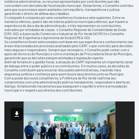
instância administrativa, os recursos apresentados por contribuintes que não
concordam com decisões da fiscalização municipal. Dessa forma, o Conselho contribui
para que os processos sejam avaliados com equilíbrio, transparência e justiça,
garantindo o direito de defesa dos cidadãos.
O colegiado é composto por sete conselheiros titulares e sete suplentes. Entre os
membros efetivos, quatro são servidores públicos municipais efetivos, que trazem a
experiência do dia a dia da administração, e três representam os contribuintes,
indicados por entidades de classe: o Conselho Regional de Contabilidade de Goiás
(CRC-GO), a Associação Comercial e Industrial de Rio Verde (ACIRV) e o Conselho
Regional de Engenharia e Agronomia de Goiás (CREA-GO).
Os conselheiros foram selecionados com base em sua experiência e conhecimento nas
áreas relacionadas aos processos analisados pelo CARF, o que contribui para decisões
mais seguras e responsáveis. Sempre que necessário, o Conselho pode contar com o
apoio de técnicos do Município e com a orientação da Procuradoria Geral do Município,
garantindo que as decisões estejam alinhadas à legislação vigente.
Além de fortalecer a gestão fiscal, a atuação do CARF representa um importante canal
de diálogo entre o poder público e os contribuintes. Em muitos casos, as decisões do
Conselho contribuem para encerrar discussões administrativas, trazendo mais
segurança jurídica e confiança para quem busca seus direitos junto ao Município.
Com a posse dos novos conselheiros, a Prefeitura de Rio Verde reafirma seu
compromisso com uma administração pública transparente, responsável e aberta ao
diálogo, fortalecendo mecanismos que asseguram o equilíbrio entre a arrecadação
municipal e o respeito aos direitos dos contribuintes.