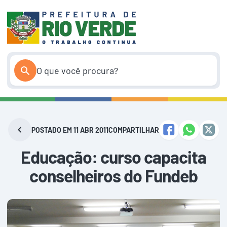
Pular
para
o
conteúdo
POSTADO EM 11 ABR 2011
COMPARTILHAR
Educação: curso capacita
conselheiros do Fundeb