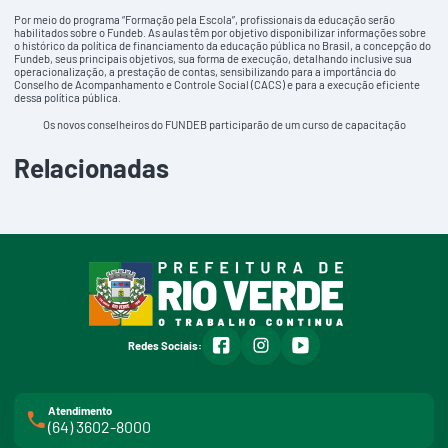
Por meio do programa “Formação pela Escola”, profissionais da educação serão
habilitados sobre o Fundeb. As aulas têm por objetivo disponibilizar informações sobre
o histórico da política de financiamento da educação pública no Brasil, a concepção do
Fundeb, seus principais objetivos, sua forma de execução, detalhando inclusive sua
operacionalização, a prestação de contas, sensibilizando para a importância do
Conselho de Acompanhamento e Controle Social (CACS) e para a execução eficiente
dessa política pública.
Os novos conselheiros do FUNDEB participarão de um curso de capacitação
Relacionadas
facebook
instagram
youtube
Redes Sociais:
Atendimento
(64) 3602-8000