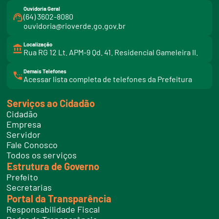
Ouvidoria Geral
(64) 3602-8080
ouvidoria@rioverde.go.gov.br
Localização
Rua RG 12 Lt. APM-9 Qd. 41. Residencial Gameleira II.
Demais Telefones
l
Acessar lista completa de telefones da Prefeitura
i
n
k
Serviços ao Cidadão
t
e
Cidadão
l
e
Empresa
f
Servidor
o
n
Fale Conosco
e
Todos os serviços
s
Estrutura de Governo
Prefeito
Secretarias
Portal da Transparência
Responsabilidade Fiscal