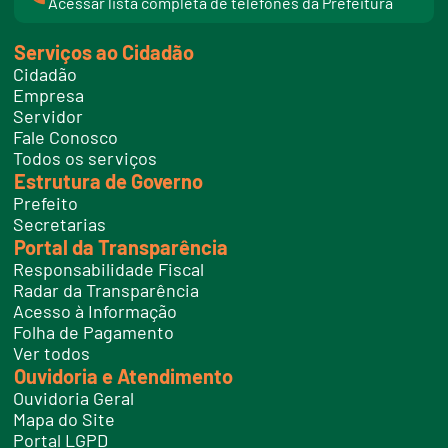
Acessar lista completa de telefones da Prefeitura
i
n
k
Serviços ao Cidadão
t
e
Cidadão
l
e
Empresa
f
Servidor
o
n
Fale Conosco
e
Todos os serviços
s
Estrutura de Governo
Prefeito
Secretarias
Portal da Transparência
Responsabilidade Fiscal
Radar da Transparência
Acesso à Informação
Folha de Pagamento
Ver todos
Ouvidoria e Atendimento
Ouvidoria Geral
Mapa do Site
Portal LGPD