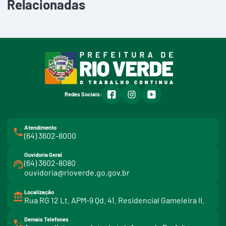
Relacionadas
facebook
instagram
youtube
Redes Sociais:
Atendimento
(64) 3602-8000
Ouvidoria Geral
(64) 3602-8080
ouvidoria@rioverde.go.gov.br
Localização
Rua RG 12 Lt. APM-9 Qd. 41. Residencial Gameleira II.
Demais Telefones
l