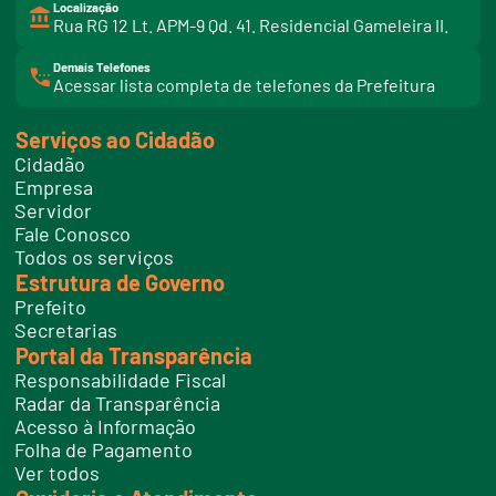
Localização
Rua RG 12 Lt. APM-9 Qd. 41. Residencial Gameleira II.
Demais Telefones
l
Acessar lista completa de telefones da Prefeitura
i
n
k
Serviços ao Cidadão
t
e
Cidadão
l
e
Empresa
f
Servidor
o
n
Fale Conosco
e
Todos os serviços
s
Estrutura de Governo
Prefeito
Secretarias
Portal da Transparência
Responsabilidade Fiscal
Radar da Transparência
Acesso à Informação
Folha de Pagamento
Ver todos