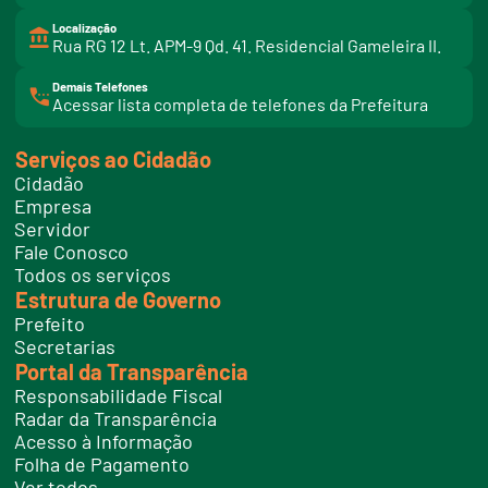
Localização
Rua RG 12 Lt. APM-9 Qd. 41. Residencial Gameleira II.
Demais Telefones
l
Acessar lista completa de telefones da Prefeitura
i
n
k
Serviços ao Cidadão
t
e
Cidadão
l
e
Empresa
f
Servidor
o
n
Fale Conosco
e
Todos os serviços
s
Estrutura de Governo
Prefeito
Secretarias
Portal da Transparência
Responsabilidade Fiscal
Radar da Transparência
Acesso à Informação
Folha de Pagamento
Ver todos