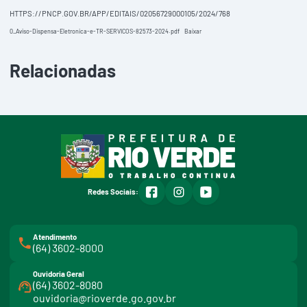
HTTPS://PNCP.GOV.BR/APP/EDITAIS/02056729000105/2024/768
0_Aviso-Dispensa-Eletronica-e-TR-SERVICOS-82573-2024.pdf
Baixar
Relacionadas
facebook
instagram
youtube
Redes Sociais:
Atendimento
(64) 3602-8000
Ouvidoria Geral
(64) 3602-8080
ouvidoria@rioverde.go.gov.br