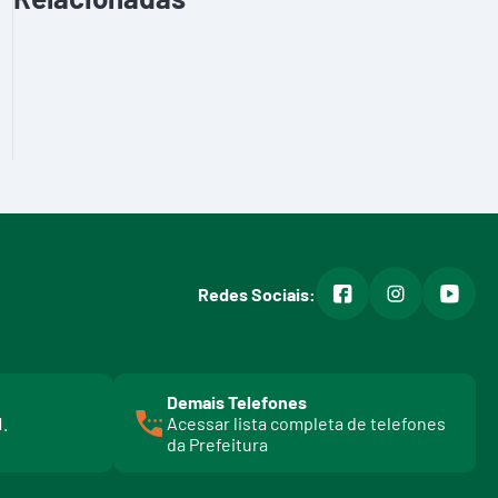
facebook
instagram
youtub
Redes Sociais:
Demais Telefones
l
1.
Acessar lista completa de telefones
i
da Prefeitura
n
k