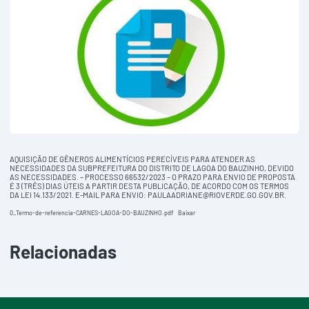
AQUISIÇÃO DE GÊNEROS ALIMENTÍCIOS PERECÍVEIS PARA ATENDER AS
NECESSIDADES DA SUBPREFEITURA DO DISTRITO DE LAGOA DO BAUZINHO, DEVIDO
AS NECESSIDADES. – PROCESSO 66532/2023 – O PRAZO PARA ENVIO DE PROPOSTA
É 3 (TRÊS) DIAS ÚTEIS A PARTIR DESTA PUBLICAÇÃO, DE ACORDO COM OS TERMOS
DA LEI 14.133/2021. E-MAIL PARA ENVIO: PAULAADRIANE@RIOVERDE.GO.GOV.BR.
0_Termo-de-referencia-CARNES-LAGOA-DO-BAUZINHO.pdf
Baixar
Relacionadas