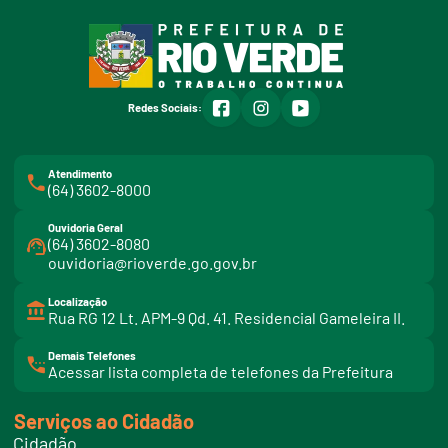
facebook
instagram
youtube
Redes Sociais:
Atendimento
(64) 3602-8000
Ouvidoria Geral
(64) 3602-8080
ouvidoria@rioverde.go.gov.br
Localização
Rua RG 12 Lt. APM-9 Qd. 41. Residencial Gameleira II.
Demais Telefones
l
Acessar lista completa de telefones da Prefeitura
i
n
k
Serviços ao Cidadão
t
e
Cidadão
l