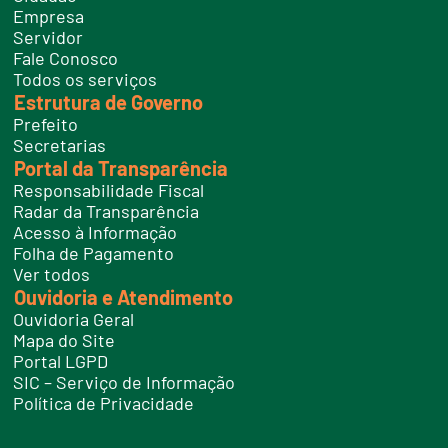
e
Empresa
f
Servidor
o
n
Fale Conosco
e
Todos os serviços
s
Estrutura de Governo
Prefeito
Secretarias
Portal da Transparência
Responsabilidade Fiscal
Radar da Transparência
Acesso à Informação
Folha de Pagamento
Ver todos
Ouvidoria e Atendimento
Ouvidoria Geral
Mapa do Site
Portal LGPD
SIC – Serviço de Informação
Política de Privacidade