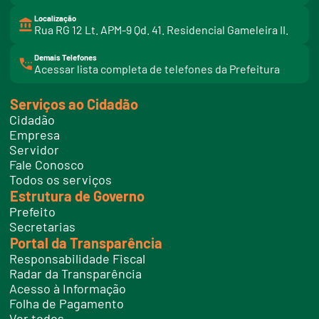
Localização
Rua RG 12 Lt. APM-9 Qd. 41. Residencial Gameleira II.
Demais Telefones
l
Acessar lista completa de telefones da Prefeitura
i
n
k
Serviços ao Cidadão
t
e
Cidadão
l
e
Empresa
f
Servidor
o
n
Fale Conosco
e
Todos os serviços
s
Estrutura de Governo
Prefeito
Secretarias
Portal da Transparência
Responsabilidade Fiscal
Radar da Transparência
Acesso à Informação
Folha de Pagamento
Ver todos