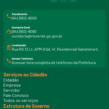
Atendimento
(64) 3602-8000
Ouvidoria Geral
(64) 3602-8080
ouvidoria@rioverde.go.gov.br
Localização
Rua RG 12 Lt. APM-9 Qd. 41. Residencial Gameleira II.
Demais Telefones
l
Acessar lista completa de telefones da Prefeitura
i
n
k
Serviços ao Cidadão
t
e
Cidadão
l
e
Empresa
f
Servidor
o
n
Fale Conosco
e
Todos os serviços
s
Estrutura de Governo