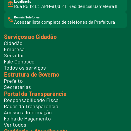
Localização
Rua RG 12 Lt. APM-9 Qd. 41. Residencial Gameleira II.
Demais Telefones
l
Acessar lista completa de telefones da Prefeitura
i
n
k
Serviços ao Cidadão
t
e
Cidadão
l
e
Empresa
f
Servidor
o
n
Fale Conosco
e
Todos os serviços
s
Estrutura de Governo
Prefeito
Secretarias
Portal da Transparência
Responsabilidade Fiscal
Radar da Transparência
Acesso à Informação
Folha de Pagamento
Ver todos