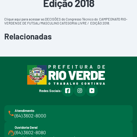
Edição 2018
Clique aqui para acessar
as DECISÕES do Congresso Técnico do CAMPEONATO RIO-
VERDENSE DE FUTSAL/MASCULINO CATEGORIA LIVRE / EDIÇÃO 2018.
Relacionadas
facebook
instagram
youtube
Redes Sociais:
Atendimento
(64) 3602-8000
Ouvidoria Geral
(64) 3602-8080