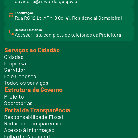
ouvidoria@rioverde.go.gov.br
Localização
Rua RG 12 Lt. APM-9 Qd. 41. Residencial Gameleira II.
Demais Telefones
l
Acessar lista completa de telefones da Prefeitura
i
n
k
Serviços ao Cidadão
t
e
Cidadão
l
e
Empresa
f
Servidor
o
n
Fale Conosco
e
Todos os serviços
s
Estrutura de Governo
Prefeito
Secretarias
Portal da Transparência
Responsabilidade Fiscal
Radar da Transparência
Acesso à Informação
Folha de Pagamento