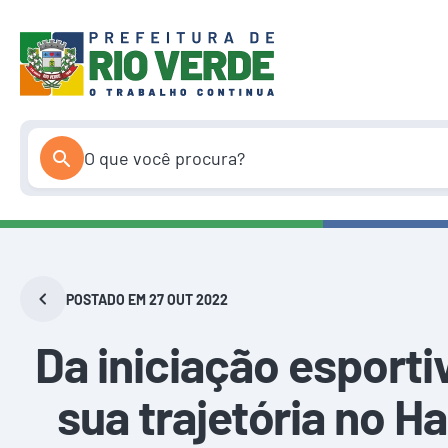
Pular
para
o
conteúdo
POSTADO EM 27 OUT 2022
Da iniciação esport
sua trajetória no H