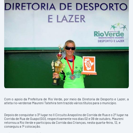
Com o apoio da Prefeitura de Rio Verde, por meio da Diretoria de Desporto e Lazer, a
atleta rio-verdense Maureni Tatehira tem trazido vários títulos para o município.
Depois de conquistar o 3º lugar no II Circuito Anapolino de Corrida de Rua e o 2º lugar na
Corrida de Rua de Guapo (GO), respectivamente nos dias 02 e 09 de outubro, Maureni
retornou a Rio Verde e participou da Corrida das Crianças, nesta quarta-feira, 12, e
conseguiu a 1ª colocação.