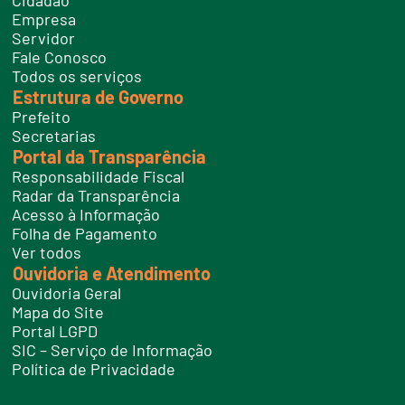
Cidadão
l
e
Empresa
f
Servidor
o
n
Fale Conosco
e
Todos os serviços
s
Estrutura de Governo
Prefeito
Secretarias
Portal da Transparência
Responsabilidade Fiscal
Radar da Transparência
Acesso à Informação
Folha de Pagamento
Ver todos
Ouvidoria e Atendimento
Ouvidoria Geral
Mapa do Site
Portal LGPD
SIC – Serviço de Informação
Política de Privacidade