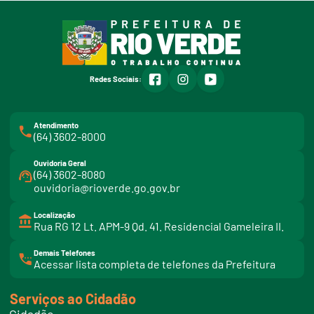
facebook
instagram
youtube
Redes Sociais:
Atendimento
(64) 3602-8000
Ouvidoria Geral
(64) 3602-8080
ouvidoria@rioverde.go.gov.br
Localização
Rua RG 12 Lt. APM-9 Qd. 41. Residencial Gameleira II.
Demais Telefones
l
Acessar lista completa de telefones da Prefeitura
i
n
k
Serviços ao Cidadão
t
e