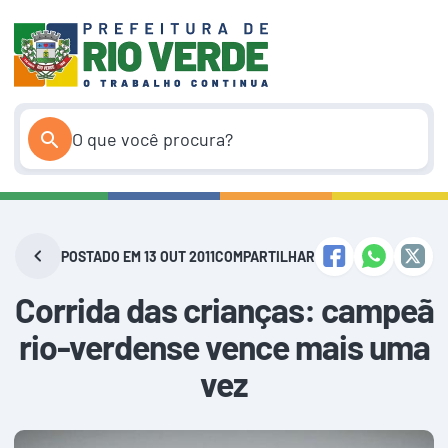
Pular
para
o
conteúdo
POSTADO EM 13 OUT 2011
COMPARTILHAR
Corrida das crianças: campeã
rio-verdense vence mais uma
vez