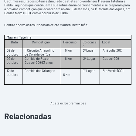
Os ótimos resultados só têm estimulado os atletas rio-verdenses Maureni Tatehira e
Pablo Fagundes que continuam a sua rotina diária de treinamentos e se preparam para
a próxima competição que acontecerá no dia 16 deste mês, na 1ª Corrida das Águas, em
Caldas Novas (GO), com o percurso de 10 km.
Confira abaixo os resultados da atleta Maureni neste mês:
Maureni Tatehira
Data
Competição
Percurso
Colocaçã
Local
o
02 de
II Circuito Anapolino
5 km
3º Lugar
Anápolis (GO)
outubro
de Corrida de Rua
09 de
Corrida de Rua em
8 km
2º Lugar
Guapo (GO)
outubro
Guapo (GO) 63 anos
12 de
Corrida das Crianças
1º Lugar
Rio Verde (GO)
outubro
6 km
Atleta exibe premiações
Relacionadas