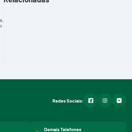
a.
to
facebook
instagram
youtub
Redes Sociais:
Demais Telefones