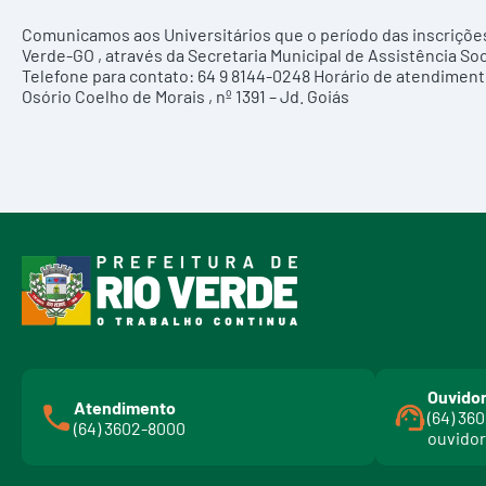
Comunicamos aos Universitários que o período das inscrições 
Verde-GO , através da Secretaria Municipal de Assistência Soc
Telefone para contato: 64 9 8144-0248 Horário de atendimento
Osório Coelho de Morais , nº 1391 – Jd. Goiás
Ouvidor
Atendimento
(64) 36
(64) 3602-8000
ouvidor