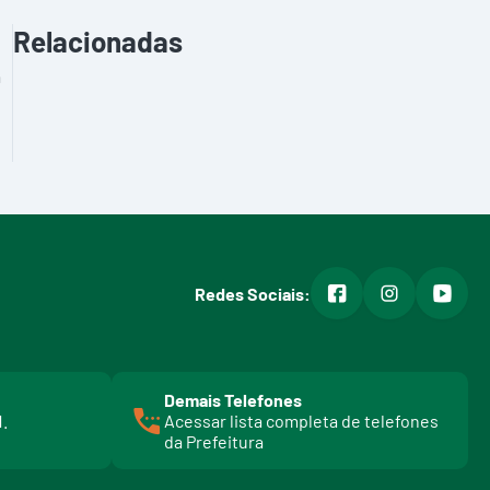
Relacionadas
a
facebook
instagram
youtub
Redes Sociais:
Demais Telefones
l
1.
Acessar lista completa de telefones
i
da Prefeitura
n
k