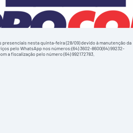
presenciais nesta quinta-feira (28/09) devido à manutenção da
rviços pelo WhatsApp nos números:(64) 3602-8600(64) 99232-
m a fiscalização pelo número (64) 992172783.