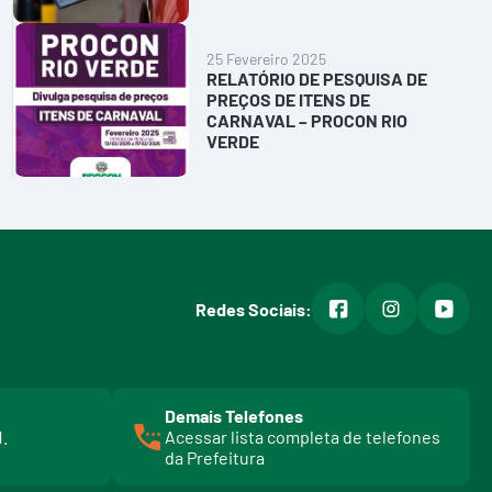
25 Fevereiro 2025
RELATÓRIO DE PESQUISA DE
PREÇOS DE ITENS DE
CARNAVAL – PROCON RIO
VERDE
facebook
instagram
youtub
Redes Sociais:
Demais Telefones
l
1.
Acessar lista completa de telefones
i
da Prefeitura
n