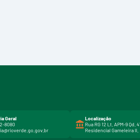
ia Geral
Localização
02-8080
Rua RG 12 Lt. APM-9 Qd. 4
ia@rioverde.go.gov.br
Residencial Gameleira II.