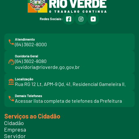
facebook
instagram
youtube
Redes Sociais:
Atendimento
(64) 3602-8000
Ouvidoria Geral
(64) 3602-8080
ouvidoria@rioverde.go.gov.br
Localização
Rua RG 12 Lt. APM-9 Qd. 41. Residencial Gameleira II.
Demais Telefones
l
Acessar lista completa de telefones da Prefeitura
i
n
k
Serviços ao Cidadão
t
e
Cidadão
l
e
Empresa
f
Servidor
o