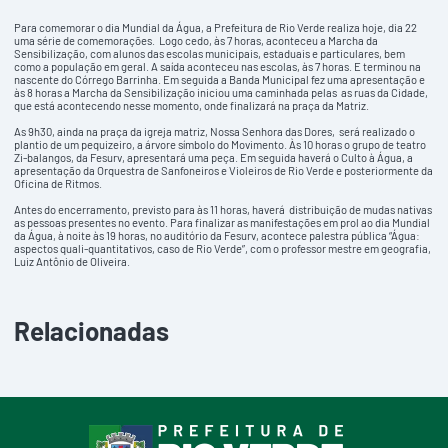
Para comemorar o dia Mundial da Água, a Prefeitura de Rio Verde realiza hoje, dia 22
uma série de comemorações. Logo cedo, às 7 horas, aconteceu a Marcha da
Sensibilização, com alunos das escolas municipais, estaduais e particulares, bem
como a população em geral. A saída aconteceu nas escolas, às 7 horas. E terminou na
nascente do Córrego Barrinha. Em seguida a Banda Municipal fez uma apresentação e
às 8 horas a Marcha da Sensibilização iniciou uma caminhada pelas as ruas da Cidade,
que está acontecendo nesse momento, onde finalizará na praça da Matriz.
As 9h30, ainda na praça da igreja matriz, Nossa Senhora das Dores, será realizado o
plantio de um pequizeiro, a árvore símbolo do Movimento. Às 10 horas o grupo de teatro
Zi-balangos, da Fesurv, apresentará uma peça. Em seguida haverá o Culto à Água, a
apresentação da Orquestra de Sanfoneiros e Violeiros de Rio Verde e posteriormente da
Oficina de Ritmos.
Antes do encerramento, previsto para às 11 horas, haverá distribuição de mudas nativas
as pessoas presentes no evento. Para finalizar as manifestações em prol ao dia Mundial
da Água, à noite às 19 horas, no auditório da Fesurv, acontece palestra pública “Água:
aspectos quali-quantitativos, caso de Rio Verde”, com o professor mestre em geografia,
Luiz Antônio de Oliveira.
Relacionadas