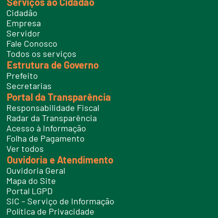
Serviços ao Cidadão
t
e
Cidadão
l
e
Empresa
f
Servidor
o
n
Fale Conosco
e
Todos os serviços
s
Estrutura de Governo
Prefeito
Secretarias
Portal da Transparência
Responsabilidade Fiscal
Radar da Transparência
Acesso à Informação
Folha de Pagamento
Ver todos
Ouvidoria e Atendimento
Ouvidoria Geral
Mapa do Site
Portal LGPD
SIC – Serviço de Informação
Política de Privacidade