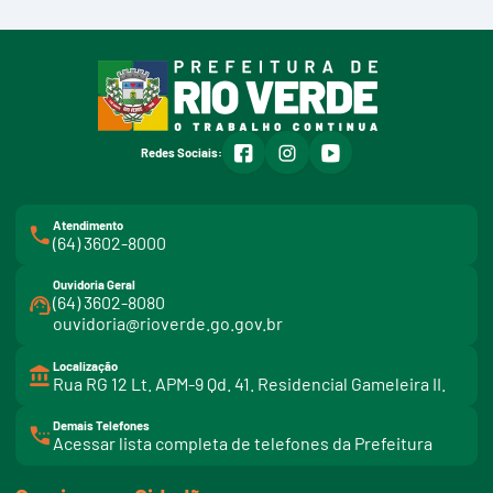
facebook
instagram
youtube
Redes Sociais:
Atendimento
(64) 3602-8000
Ouvidoria Geral
(64) 3602-8080
ouvidoria@rioverde.go.gov.br
Localização
Rua RG 12 Lt. APM-9 Qd. 41. Residencial Gameleira II.
Demais Telefones
l
Acessar lista completa de telefones da Prefeitura
i
n
k