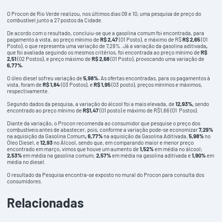
O Procon de Rio Verde realizou, nos últimos dias 09 e 10, uma pesquisa de preço do
combustível junto a 27 postos da Cidade.
De acordo com o resultado, concluiu-se que a gasolina comum foi encontrada, para
pagamento à vista, ao preço mínimo de
R$ 2,47
(01 Posto), e máximo de R$
R$ 2,65
(01
Posto), o que representa uma variação de 7,29%. Já a variação da gasolina aditivada
,
que foi avaliada
seguindo os mesmos critérios, foi encontrada ao preço mínimo de
R$
2,51
(02 Postos), e preço máximo de
R$ 2,68
(01 Posto), provocando uma variação de
6,77%.
O óleo diesel sofreu variação de
5,98%.
As ofertas encontradas, para os pagamentos à
vista, foram de
R$ 1,84
(03 Postos), e
R$ 1,95
(03 posto), preços mínimos e máximos,
respectivamente.
Segundo dados da pesquisa, a variação do álcool foi a mais elevada, de
12,93%,
sendo
encontrado ao preço mínimo de
R$1,47
(01 posto) e máximo de R$1,66 (01 Postos).
Diante da variação, o Procon recomenda ao consumidor que pesquise o preço dos
combustíveis antes de abastecer, pois, conforme a variação pode-se economizar
7,29%
na aquisição da Gasolina Comum
, 6,77%
na aquisição da Gasolina Aditivada,
5,98%
no
Óleo Diesel, e
12,93
no Álcool, sendo que, em comparando maior e menor preço
encontrado em março, vimos que houve um aumento de
1,52%
em média no álcool;
2,53%
em média na gasolina comum;
2,57%
em média na gasolina aditivada e
1,90%
em
média no diesel.
O resultado da Pesquisa encontra-se exposto no mural do Procon para consulta dos
consumidores.
Relacionadas