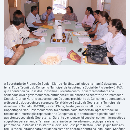
A Secretária de Promoção Social, Clarice Martins, participou na manhã desta quarta-
feira, 11, da Reunião do Conselho Municipal de Assistência Social de Rio Verde- CMAS,
que aconteceu na Casa dos Conselhos. O evento contou com representantes da
sociedade civil e governamental, entidades e funcionários da secretaria de Promoção
Social. Clarice Martins esteve na reunião como presidente do Conselho e acompanhou
a discussão dos seguintes assuntos: Relatório de Gestão da Secretaria Municipal de
Assistência Social SMA/2011, Gestão Plena; Avaliação sobre o II Encontro de
Capacitação Não-Governamentais. Na oportunidade, também foi apresentado um
resumo das informação repassadas no Coegemas, que contou com a participação de
assistentes sociais da Secretaria. Durante o encontro foi possível colher informações e
sugestões para emenda Parlamentar, além de ser levado em votação para elevar o
patamar da Gestão das Assistentes Sociais de Base para Gestão Plena, já que todos os
requisitos solicitados para a mudança estão de acordo e dentro da legalidade. Angélica