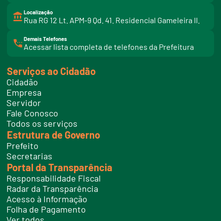
Localização
Rua RG 12 Lt. APM-9 Qd. 41. Residencial Gameleira II.
Demais Telefones
l
Acessar lista completa de telefones da Prefeitura
i
n
k
Serviços ao Cidadão
t
e
Cidadão
l
e
Empresa
f
Servidor
o
n
Fale Conosco
e
Todos os serviços
s
Estrutura de Governo
Prefeito
Secretarias
Portal da Transparência
Responsabilidade Fiscal
Radar da Transparência
Acesso à Informação
Folha de Pagamento
Ver todos