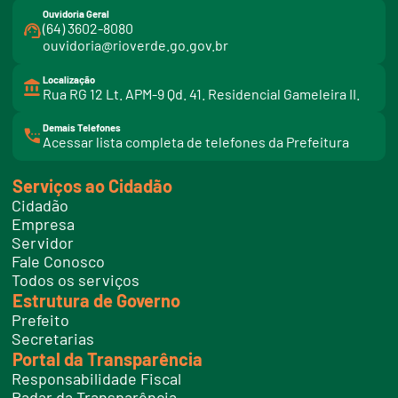
Ouvidoria Geral
(64) 3602-8080
ouvidoria@rioverde.go.gov.br
Localização
Rua RG 12 Lt. APM-9 Qd. 41. Residencial Gameleira II.
Demais Telefones
l
Acessar lista completa de telefones da Prefeitura
i
n
k
Serviços ao Cidadão
t
e
Cidadão
l
e
Empresa
f
Servidor
o
n
Fale Conosco
e
Todos os serviços
s
Estrutura de Governo
Prefeito
Secretarias
Portal da Transparência
Responsabilidade Fiscal
Radar da Transparência