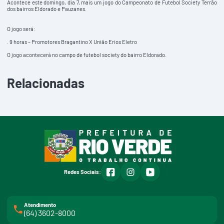
Acontece este domingo, dia 7, mais um jogo do Campeonato de Futebol Society Terrão
dos bairros Eldorado e Pauzanes.
O jogo será:
. 9 horas – Promotores Bragantino X União Erios Eletro
O jogo acontecerá no campo de futebol society do bairro Eldorado.
Relacionadas
facebook
instagram
youtube
Redes Sociais:
Atendimento
(64) 3602-8000