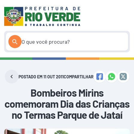
Pular
para
o
conteúdo
POSTADO EM 11 OUT 2011
COMPARTILHAR
Bombeiros Mirins
comemoram Dia das Crianças
no Termas Parque de Jataí