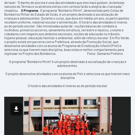
de lazer. “O banho de piscina é uma das atividades que eles mais gostam. As belezas
naturais do Termas e os atrativos extras com certeza farão a alegria da criançada,”
ressaltou.
O Programa
O programa “Bombeiro Mirim”, desenvolvido pelo Corpo de
Bombeiros Militar do Estado de Goiás, é um projeto destinado à socialização de
crianças e adolescentes. Durante o curso, que dura em média um ano, os participantes
recebem uniforme, material escolar e alimentação. O horário das atividades é inverso
ao do período escolar. São ministradas aulas de: noções básicas de combate a
incêndios, primeiros socorros, salvamento em altura, terrestre e náutico, civismo e
cidadania com respeito aos símbolos nacionais, noções de educação no trânsito,
higiene pessoal, educação familiar e ambiental, além de reforço escolar. Em Rio Verde,
o projeto existe em parceria com a Prefeitura, através da Promoção Social, que
desenvolve atividades com os alunos do Programa de Erradicação Infantil (Peti) e
seleciona os que tiverem mais disciplina, boas notas e melhor comportamento para
ingressar no Projeto dos Bombeiros. Fotos: Damares Pinheiro
O programa “Bombeiro Mirim” é um projeto destinado à socialização de crianças e
adolescentes.
O projeto desenvolve atividades com os alunos do Peti e seleciona os que tiverem mais
disciplina
O horário das atividades é inverso ao do período escolar