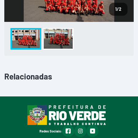
1
/2
Relacionadas
facebook
instagram
youtube
Redes Sociais: