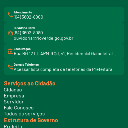
Atendimento
(64) 3602-8000
Ouvidoria Geral
(64) 3602-8080
ouvidoria@rioverde.go.gov.br
Localização
Rua RG 12 Lt. APM-9 Qd. 41. Residencial Gameleira II.
Demais Telefones
l
Acessar lista completa de telefones da Prefeitura
i
n
k
Serviços ao Cidadão
t
e
Cidadão
l
e
Empresa
f
Servidor
o
n
Fale Conosco
e
Todos os serviços
s
Estrutura de Governo
Prefeito