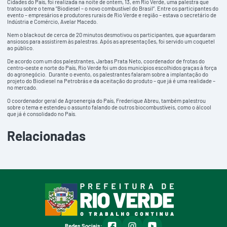
Cidades do País, foi realizada na noite de ontem, 13, em Rio Verde, uma palestra que
tratou sobre o tema “Biodiesel – o novo combustível do Brasil”. Entre os participantes do
evento – empresários e produtores rurais de Rio Verde e região – estava o secretário de
Indústria e Comércio, Avelar Macedo.
Nem o blackout de cerca de 20 minutos desmotivou os participantes, que aguardaram
ansiosos para assistirem às palestras. Após as apresentações, foi servido um coquetel
ao público.
De acordo com um dos palestrantes, Jarbas Prata Neto, coordenador de frotas do
centro-oeste e norte do País, Rio Verde foi um dos municípios escolhidos graças à força
do agronegócio. Durante o evento, os palestrantes falaram sobre a implantação do
projeto do Biodiesel na Petrobrás e da aceitação do produto – que já é uma realidade –
no mercado.
O coordenador geral de Agroenergia do País, Frederique Abreu, também palestrou
sobre o tema e estendeu o assunto falando de outros biocombustíveis, como o álcool
que já é consolidado no País.
Relacionadas
facebook
instagram
youtube
Redes Sociais: