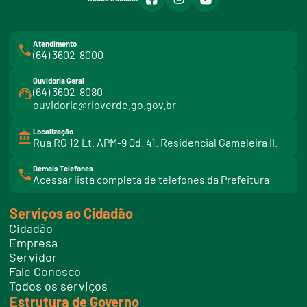
Atendimento
(64) 3602-8000
Ouvidoria Geral
(64) 3602-8080
ouvidoria@rioverde.go.gov.br
Localização
Rua RG 12 Lt. APM-9 Qd. 41. Residencial Gameleira II.
Demais Telefones
l
Acessar lista completa de telefones da Prefeitura
i
n
k
Serviços ao Cidadão
t
e
Cidadão
l
e
Empresa
f
Servidor
o
n
Fale Conosco
e
Todos os serviços
s
Estrutura de Governo