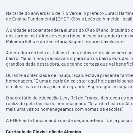
Na tarde do aniversário de Rio Verde, o prefeito Juraci Mart
de Ensino Fundamental (EMEF) Clóvis Leão de Almeida, localiz
A unidade escolar atenderá alunos do 6º ao 9º ano, incluindo 
nos turnos matutinos e vespertinos. A escola atenderá em 
Palmeira Filho e da Secretária Raquel Tenório Cavalcante.
A moradora do bairro, Juliana Lima, estava entusiasmada com 
bairro. Meus filhos precisavam ir para outros bairro estudar,
grandiosidade desta obra, que tenho certeza que vai benefici
Durante a solenidade de inauguração, estava presente també
homenagem. “É uma alegria única estar aqui hoje participan
simples, mas de coração muito grande. Espero que eu seja um 
O secretário de educação Levy Rei de França, destacou as obra
realizado pela família do homenageado. “A família Leão de Alm
mais uma vez os homenageamos com nomes de escolas”.
A EMEF está funcionando desde segunda-feira, 3, e já possui 
Currículo de Clóvis Leão de Almeida