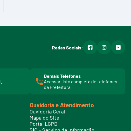
facebook
instagram
youtub
Redes Sociais:
Demais Telefones
l
1.
Acessar lista completa de telefones
i
da Prefeitura
n
k
t
Ouvidoria e Atendimento
e
Ouvidoria Geral
l
Mapa do Site
e
Portal LGPD
f
SIC – Serviço de Informação