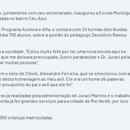
ins, juntamente com seu secretariado, inaugurou a Escola Municip
ada no bairro Céu Azul.
o Programa Acelera e Alfa, e contará com 20 turmas distribuídas
média 700 alunos, sobre a gestão do pedagogo Deoclécio Ramos
a novidade. “Estou muito feliz por ter uma nova escola aqui no
 o que me deixava preocupada. Quero parabanizar o Dr. Juraci pela
ar muitas pessoas”.
m o neto de Clóvis, Alexandre Ferreira, que se emocionou com a
do desta homenagem ao meu avô. Ele era um home de palavras
pouquinho do pai e avô que ele foi”.
s já realizadas pela administração de Juraci Martins e o trabalh
eida já fez grandes serviços para a cidade de Rio Verde, por isso
350 crianças matriculadas.