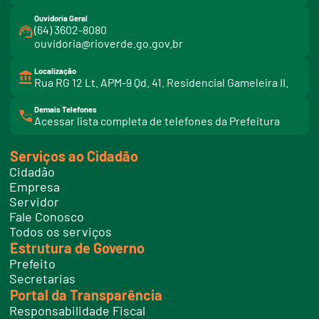
Ouvidoria Geral
(64) 3602-8080
ouvidoria@rioverde.go.gov.br
Localização
Rua RG 12 Lt. APM-9 Qd. 41. Residencial Gameleira II.
Demais Telefones
l
Acessar lista completa de telefones da Prefeitura
i
n
k
Serviços ao Cidadão
t
e
Cidadão
l
e
Empresa
f
Servidor
o
n
Fale Conosco
e
Todos os serviços
s
Estrutura de Governo
Prefeito
Secretarias
Portal da Transparência
Responsabilidade Fiscal