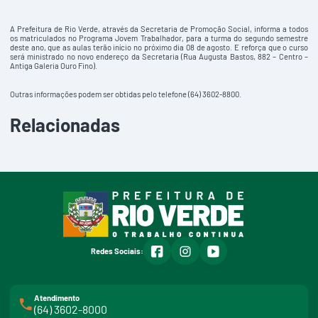
A Prefeitura de Rio Verde, através da Secretaria de Promoção Social, informa a todos
os matriculados no Programa Jovem Trabalhador, para a turma do segundo semestre
deste ano, que as aulas terão início no próximo dia 08 de agosto. E reforça que o curso
será ministrado no novo endereço da Secretaria (Rua Augusta Bastos, 882 – Centro –
Antiga Galeria Ouro Fino).
Outras informações podem ser obtidas pelo telefone (64) 3602-8800.
Relacionadas
facebook
instagram
youtube
Redes Sociais:
Atendimento
(64) 3602-8000