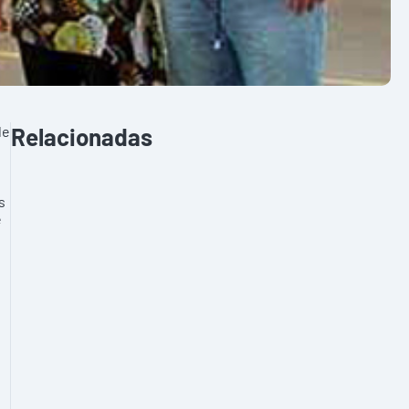
de
Relacionadas
s
e