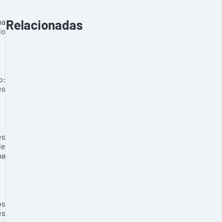
ma
Relacionadas
do
o:
es
es
de
ma
os
es