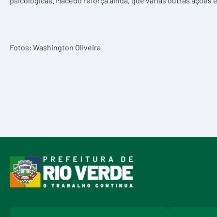
psicológicas. Macedo reforça ainda, que várias outras ações 
Fotos: Washington Oliveira