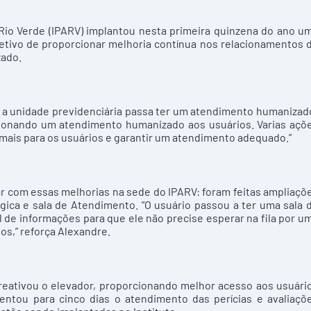
 Rio Verde (IPARV) implantou nesta primeira quinzena do ano u
etivo de proporcionar melhoria contínua nos relacionamentos 
zado.
, a unidade previdenciária passa ter um atendimento humanizad
ionando um atendimento humanizado aos usuários. Varias açõ
 mais para os usuários e garantir um atendimento adequado.”
ar com essas melhorias na sede do IPARV: foram feitas ampliaçõ
ógica e sala de Atendimento. “O usuário passou a ter uma sala 
de informações para que ele não precise esperar na fila por u
s,” reforça Alexandre.
reativou o elevador, proporcionando melhor acesso aos usuári
tou para cinco dias o atendimento das perícias e avaliaçõ