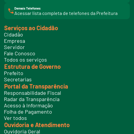
Demais Telefones
l
Acessar lista completa de telefones da Prefeitura
i
n
k
Serviços ao Cidadão
t
e
Cidadão
l
e
Empresa
f
Servidor
o
n
Fale Conosco
e
Todos os serviços
s
Estrutura de Governo
Prefeito
Secretarias
Portal da Transparência
Responsabilidade Fiscal
Radar da Transparência
Acesso à Informação
Folha de Pagamento
Ver todos
Ouvidoria e Atendimento
Ouvidoria Geral