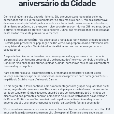
aniversário da Cidade
Cento e cinqüenta e oito anos de história. São as conquistas alcançadas ao longo
desses anos que Rio Verde vai comemorar no próximo dia cinco. O rápido e sustentável
desenvolvimento da Cidade, a descoberta e exploração de novos potenciais turísticos, o
dinamismo econômico e o avanço em diversos setores ocorrido nos últimos anos, desde
o primeiro mandato do prefeito Paulo Roberto Cunha, são fatores dignos de celebração
neste dia tão relevante para os rio-verdenses.
E em como todo aniversário, não pode faltar a festa. E as festividades, preparadas pelo
Prefeito para presentear a população de Rio Verde, são proporcionais à relevância das
conquistas alcançadas. Serão três dias de atividades que prometem agradar aos
espectadores.
A agenda do aniversariante está cheia no seu grande dia, que começa bem cedo. A
programação conta com apresentação de bandas, desfile cívico, comboio ciclístico, II
Concurso Nacional de Quadrilhas Juninas e, ainda, com shows musicais que prometem
fazer a alegria do público.
Para encerrar o dia 05, em grande estilo, o renomado compositor e cantor Alceu
Valença cantará seus principais sucessos, num show previsto para começar às 23h30,
no pátio do Estádio Mozart Veloso do Carmo.
No dia seguinte, a festa continua com as apresentações dos grupos de quadrilhas às 19
horas, seguidas de um novo show. Desta vez, a dupla que virou fenômeno de vendas do
estilo sertanejo romântico desde os anos 80 e que conta com mais de 30 milhões de
discos vendidos, promete encerrar, com chave de ouro, as festividades do aniversário
da Cidade. Chitãozinho e Xororó vão invadir o palco para disseminar alegria entre
aqueles que são os grandes responsáveis pela realização da festa: a população.
“Os rio-verdenses merecem vivenciar momentos de entretenimento nessa data. São 158
anos que fazem jus a essa comemoração tão especial. É sempre um grande prazer