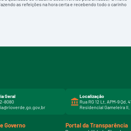
 fazendo as refeições na hora certa e recebendo todo o carinho
ia Geral
Localização
02-8080
Rua RG 12 Lt. APM-9 Qd. 4
ia@rioverde.go.gov.br
Residencial Gameleira II.
de Governo
Portal da Transparência