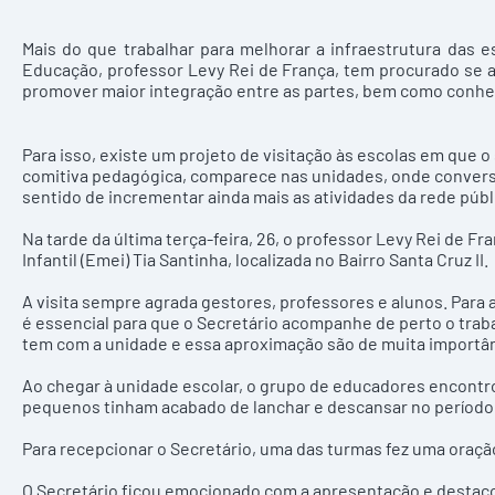
Mais do que trabalhar para melhorar a infraestrutura das e
Educação, professor Levy Rei de França, tem procurado se 
promover maior integração entre as partes, bem como conhec
Para isso, existe um projeto de visitação às escolas em que
comitiva pedagógica, comparece nas unidades, onde conversa
sentido de incrementar ainda mais as atividades da rede públ
Na tarde da última terça-feira, 26, o professor Levy Rei de F
Infantil (Emei) Tia Santinha, localizada no Bairro Santa Cruz II.
A visita sempre agrada gestores, professores e alunos. Para 
é essencial para que o Secretário acompanhe de perto o traba
tem com a unidade e essa aproximação são de muita importân
Ao chegar à unidade escolar, o grupo de educadores encontr
pequenos tinham acabado de lanchar e descansar no período
Para recepcionar o Secretário, uma das turmas fez uma oração 
O Secretário ficou emocionado com a apresentação e destacou