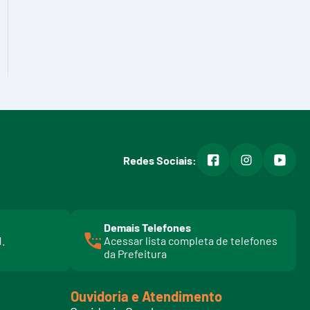
facebook
instagram
youtub
Redes Sociais:
Demais Telefones
l
1.
Acessar lista completa de telefones
i
da Prefeitura
n
k
t
Ouvidoria e Atendimento
e