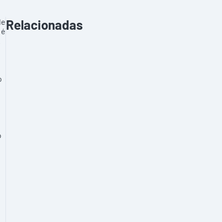
de
Relacionadas
 é
.
o
o