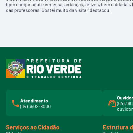
bpm chegar aqui e ver essas crianças, felizes, bem cuidadas,
das professoras. Gostei muito da visita,” destacou.
Ouvidor
Atendimento
(64) 36
(64) 3602-8000
ouvidor
Serviços ao Cidadão
Estrutura 