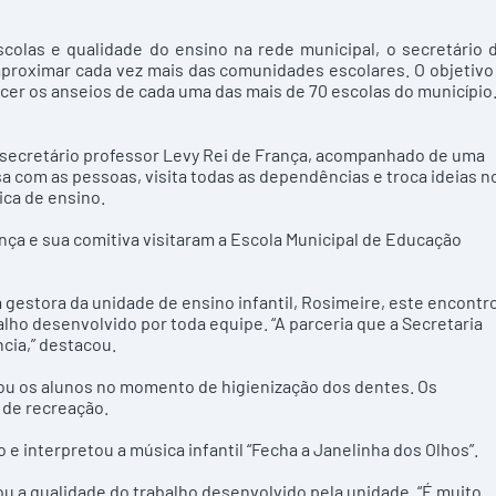
scolas e qualidade do ensino na rede municipal, o secretário 
aproximar cada vez mais das comunidades escolares. O objetivo
er os anseios de cada uma das mais de 70 escolas do município
 o secretário professor Levy Rei de França, acompanhado de uma
 com as pessoas, visita todas as dependências e troca ideias n
ica de ensino.
rança e sua comitiva visitaram a Escola Municipal de Educação
a gestora da unidade de ensino infantil, Rosimeire, este encontr
lho desenvolvido por toda equipe. “A parceria que a Secretaria
cia,” destacou.
ou os alunos no momento de higienização dos dentes. Os
 de recreação.
e interpretou a música infantil “Fecha a Janelinha dos Olhos”.
 a qualidade do trabalho desenvolvido pela unidade. “É muito