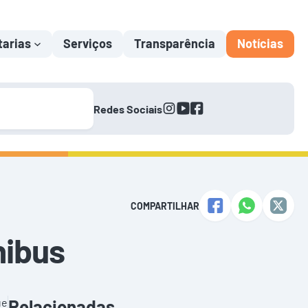
tarias
Serviços
Transparência
Notícias
instagram
youtube
facebook
Redes Sociais
COMPARTILHAR
nibus
ue
Relacionadas