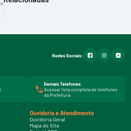
do
facebook
instagram
youtub
Redes Sociais:
Demais Telefones
l
1.
Acessar lista completa de telefones
i
da Prefeitura
n
k
t
Ouvidoria e Atendimento
e
Ouvidoria Geral
l
Mapa do Site
e