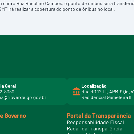
io com a Rua Rusolino Campos, o ponto de ônibus será transferi
MT irá realizar a cobertura do ponto de ônibus no local.
ia Geral
Localização
02-8080
Rua RG 12 Lt. APM-9 Qd. 4
ia@rioverde.go.gov.br
Residencial Gameleira II.
de Governo
Portal da Transparência
Responsabilidade Fiscal
Radar da Transparência