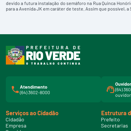
devido a futura instalação do semáforo na Rua Quinca Honór
para a Avenida JK em caráter de teste. Assim que possível, a S
Ouvidor
Atendimento
(64) 36
(64) 3602-8000
ouvidor
Serviços ao Cidadão
Estrutura 
Cidadão
Prefeito
Empresa
Secretarias