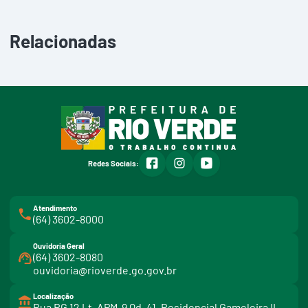
Relacionadas
facebook
instagram
youtube
Redes Sociais:
Atendimento
(64) 3602-8000
Ouvidoria Geral
(64) 3602-8080
ouvidoria@rioverde.go.gov.br
Localização
Rua RG 12 Lt. APM-9 Qd. 41. Residencial Gameleira II.