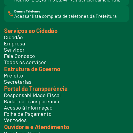
Demais Telefones
l
Acessar lista completa de telefones da Prefeitura
i
n
k
Serviços ao Cidadão
t
e
Cidadão
l
e
Empresa
f
Servidor
o
n
Fale Conosco
e
Todos os serviços
s
Estrutura de Governo
Prefeito
Secretarias
Portal da Transparência
Responsabilidade Fiscal
Radar da Transparência
Acesso à Informação
Folha de Pagamento
Ver todos
Ouvidoria e Atendimento