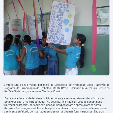
A Prefeitura de Rio Verde, por meio da Secretaria de Promoção Social, através do
Programa de Erradicação do Trabalho Infantil (Peti) – Unidade AJA, realizou entre os
dias 14 e 18 de março, a semana
Decida A Poesia
.
Entre as várias atividades desenvolvidas durante a semana, através das oficinas, o
tema Poesia foi o mais trabalhado. Na ocasião, foi criado um espaço denominado
“Corredor da Poesia”, por onde os alunos alunos passavam e apreciavam as obras
literárias. As crianças e adolescentes que caminhavam pelo corredor podiam observar
o ambiente enfeitado com cartazes em que vários poemas foram expostos. Entre os