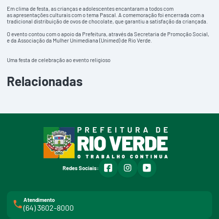
Em clima de festa, as crianças e adolescentes encantaram a todos com
as apresentações culturais com o tema Pascal. A comemoração foi encerrada com a
tradicional distribuição de ovos de chocolate, que garantiu a satisfação da criançada.
O evento contou com o apoio da Prefeitura, através da Secretaria de Promoção Social,
e da Associação da Mulher Unimediana (Unimed) de Rio Verde.
Uma festa de celebração ao evento religioso
Relacionadas
facebook
instagram
youtube
Redes Sociais:
Atendimento
(64) 3602-8000