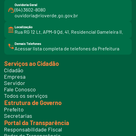
Ouvidoria Geral
(64) 3602-8080
ouvidoria@rioverde.go.gov.br
Localização
Rua RG 12 Lt. APM-9 Qd. 41. Residencial Gameleira II.
Demais Telefones
l
Acessar lista completa de telefones da Prefeitura
i
n
k
Serviços ao Cidadão
t
e
Cidadão
l
e
Empresa
f
Servidor
o
n
Fale Conosco
e
Todos os serviços
s
Estrutura de Governo
Prefeito
Secretarias
Portal da Transparência
Responsabilidade Fiscal
Radar da Transparência