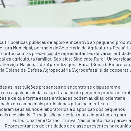
cutir políticas públicas de apoio e incentivo ao pequeno produt
itura Municipal, por meio da Secretaria de Agricultura, Pecuária
 e contou com as presenças de representantes de várias entidad
 da agricultura familiar. São elas: Sindicato Rural, Universida
o), Serviço Nacional de Aprendizagem Rural (Senar), Empresa 
cia Goiana de Defesa Agropecuária (Agrodefesa) e da cooperati
odas as instituições presentes no encontro se dispuseram a
o de respaldar, ainda mais, o trabalho do pequeno produtor rural
ções e de que forma essas entidades podem auxiliar, orientar e
balho no campo mais profissional, principalmente os
olocaram seus alunos e laboratórios à disposição dos pequenos
mais acessíveis. Ou seja, são parcerias muito importantes para
. Fotos: Charlene Carmo Iturival Nascimento: "são parceri
o" Representantes de entidades de classe presentes na reunião