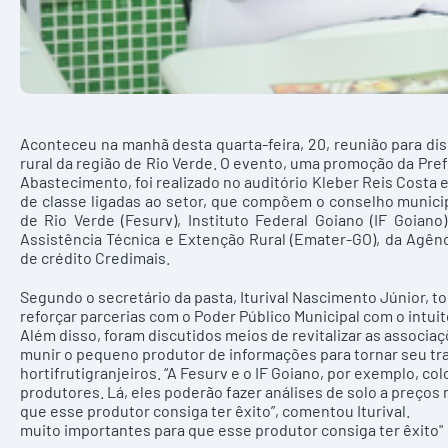
Aconteceu na manhã desta quarta-feira, 20, reunião para dis
rural da região de Rio Verde. O evento, uma promoção da Prefe
Abastecimento, foi realizado no auditório Kleber Reis Costa
de classe ligadas ao setor, que compõem o conselho municipal
de Rio Verde (Fesurv), Instituto Federal Goiano (IF Goian
Assistência Técnica e Extenção Rural (Emater-GO), da Agên
de crédito Credimais.
Segundo o secretário da pasta, Iturival Nascimento Júnior, t
reforçar parcerias com o Poder Público Municipal com o intuit
Além disso, foram discutidos meios de revitalizar as associa
munir o pequeno produtor de informações para tornar seu tra
hortifrutigranjeiros. “A Fesurv e o IF Goiano, por exemplo, c
produtores. Lá, eles poderão fazer análises de solo a preços 
que esse produtor consiga ter êxito”, comentou Iturival
muito importantes para que esse produtor consiga ter êxit