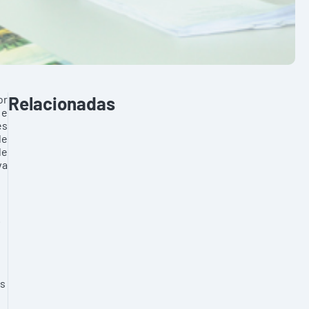
or
Relacionadas
 e
es
de
de
va
.
as