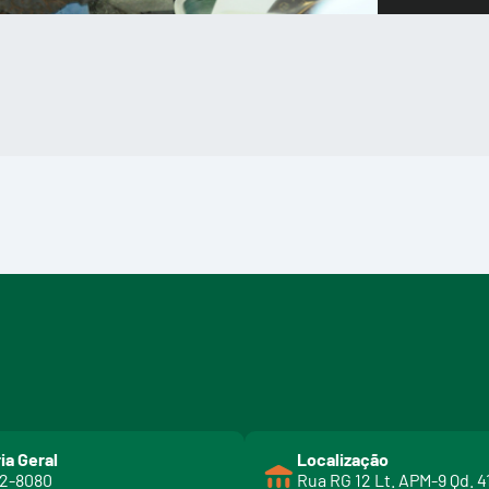
ia Geral
Localização
02-8080
Rua RG 12 Lt. APM-9 Qd. 4