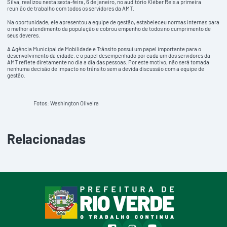
Silva, realizou nesta sexta-feira, 6 de janeiro, no auditório Kléber Reis a primeira
reunião de trabalho com todos os servidores da AMT.
Na oportunidade, ele apresentou a equipe de gestão, estabeleceu normas internas para
o melhor atendimento da população e cobrou empenho de todos no cumprimento de
seus deveres.
A Agência Municipal de Mobilidade e Trânsito possui um papel importante para o
desenvolvimento da cidade, e o papel desempenhado por cada um dos servidores da
AMT reflete diretamente no dia a dia das pessoas. Por este motivo, não será tomada
nenhuma decisão de impacto no trânsito sem a devida discussão com a equipe de
gestão.
Fotos: Washington Oliveira
Relacionadas
facebook
instagram
youtube