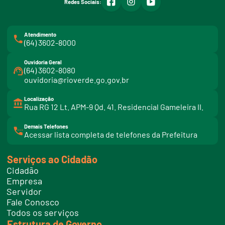
Redes Sociais:
Atendimento
(64) 3602-8000
Ouvidoria Geral
(64) 3602-8080
ouvidoria@rioverde.go.gov.br
Localização
Rua RG 12 Lt. APM-9 Qd. 41. Residencial Gameleira II.
Demais Telefones
l
Acessar lista completa de telefones da Prefeitura
i
n
k
Serviços ao Cidadão
t
e
Cidadão
l
e
Empresa
f
Servidor
o
n
Fale Conosco
e
Todos os serviços
s
Estrutura de Governo