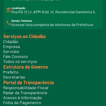
Localização
Rua RG 12 Lt. APM-9 Qd. 41. Residencial Gameleira II.
Demais Telefones
l
Acessar lista completa de telefones da Prefeitura
i
n
k
Serviços ao Cidadão
t
e
Cidadão
l
e
Empresa
f
Servidor
o
n
Fale Conosco
e
Todos os serviços
s
Estrutura de Governo
Prefeito
Secretarias
Portal da Transparência
Responsabilidade Fiscal
Radar da Transparência
Acesso à Informação
Folha de Pagamento