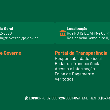
ia Geral
Localização
02-8080
Rua RG 12 Lt. APM-9 Qd. 4
ia@rioverde.go.gov.br
Residencial Gameleira II.
de Governo
Portal da Transparência
Responsabilidade Fiscal
Radar da Transparência
Acesso à Informação
Folha de Pagamento
Ver todos
LGPD
CNPJ:
02.056.729/0001-05
ATENDIMENTO:
(64) 