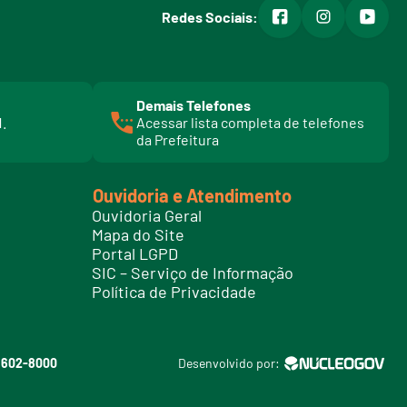
facebook
instagram
youtub
Redes Sociais:
Demais Telefones
l
1.
Acessar lista completa de telefones
i
da Prefeitura
n
k
t
Ouvidoria e Atendimento
e
Ouvidoria Geral
l
Mapa do Site
e
Portal LGPD
f
SIC – Serviço de Informação
o
Política de Privacidade
n
e
s
3602-8000
Desenvolvido por: