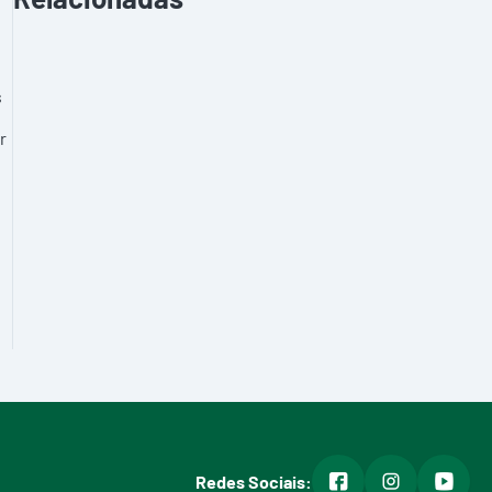
s
r
facebook
instagram
youtub
Redes Sociais: