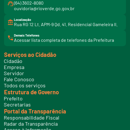
(64) 3602-8080
ouvidoria@rioverde.go.gov.br
Localização
Rua RG 12 Lt. APM-9 Qd. 41. Residencial Gameleira II.
Demais Telefones
l
Acessar lista completa de telefones da Prefeitura
i
n
k
Serviços ao Cidadão
t
e
Cidadão
l
e
Empresa
f
Servidor
o
n
Fale Conosco
e
Todos os serviços
s
Estrutura de Governo
Prefeito
Secretarias
Portal da Transparência
Responsabilidade Fiscal
Radar da Transparência
Acesso à Informação