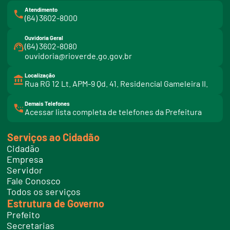
Atendimento
(64) 3602-8000
Ouvidoria Geral
(64) 3602-8080
ouvidoria@rioverde.go.gov.br
Localização
Rua RG 12 Lt. APM-9 Qd. 41. Residencial Gameleira II.
Demais Telefones
l
Acessar lista completa de telefones da Prefeitura
i
n
k
Serviços ao Cidadão
t
e
Cidadão
l
e
Empresa
f
Servidor
o
n
Fale Conosco
e
Todos os serviços
s
Estrutura de Governo
Prefeito
Secretarias