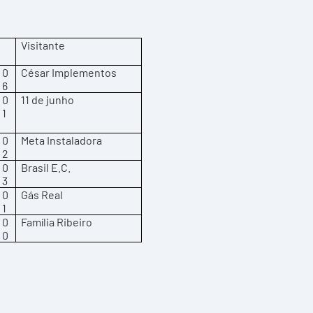
Visitante
0
César Implementos
6
0
11 de junho
1
0
Meta Instaladora
2
0
Brasil E.C.
3
0
Gás Real
1
0
Família Ribeiro
0