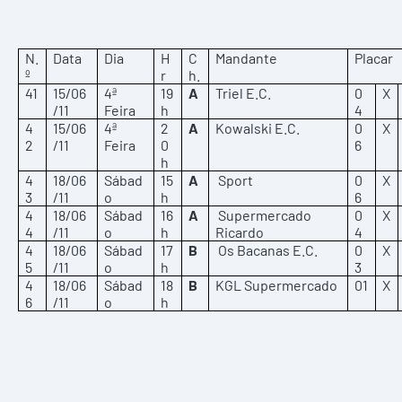
N.
Data
Dia
H
C
Mandante
Placar
º
r
h.
41
15/06
4ª
19
A
Triel E.C.
0
X
/11
Feira
h
4
4
15/06
4ª
2
A
Kowalski E.C.
0
X
2
/11
Feira
0
6
h
4
18/06
Sábad
15
A
Sport
0
X
3
/11
o
h
6
4
18/06
Sábad
16
A
Supermercado
0
X
4
/11
o
h
Ricardo
4
4
18/06
Sábad
17
B
Os Bacanas E.C.
0
X
5
/11
o
h
3
4
18/06
Sábad
18
B
KGL Supermercado
01
X
6
/11
o
h