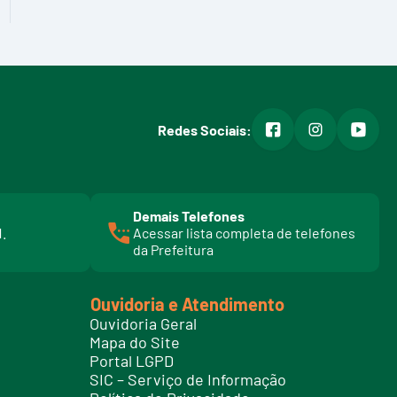
facebook
instagram
youtub
Redes Sociais:
Demais Telefones
l
1.
Acessar lista completa de telefones
i
da Prefeitura
n
k
t
Ouvidoria e Atendimento
e
Ouvidoria Geral
l
Mapa do Site
e
Portal LGPD
f
SIC – Serviço de Informação
o