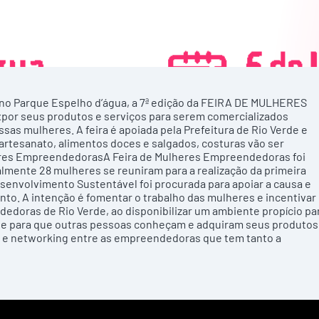
h, no Parque Espelho d’água, a 7ª edição da FEIRA DE MULHERES
r seus produtos e serviços para serem comercializados
essas mulheres. A feira é apoiada pela Prefeitura de Rio Verde e
rtesanato, alimentos doces e salgados, costuras vão ser
heres EmpreendedorasA Feira de Mulheres Empreendedoras foi
almente 28 mulheres se reuniram para a realização da primeira
senvolvimento Sustentável foi procurada para apoiar a causa e
to. A intenção é fomentar o trabalho das mulheres e incentivar
oras de Rio Verde, ao disponibilizar um ambiente propício pa
de para que outras pessoas conheçam e adquiram seus produtos
s e networking entre as empreendedoras que tem tanto a