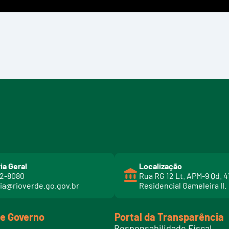
ia Geral
Localização
02-8080
Rua RG 12 Lt. APM-9 Qd. 4
ia@rioverde.go.gov.br
Residencial Gameleira II.
de Governo
Portal da Transparência
Responsabilidade Fiscal