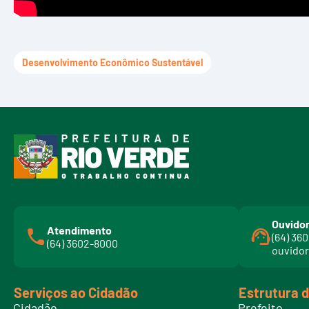
Desenvolvimento Econômico Sustentável
Ouvidor
Atendimento
(64) 36
(64) 3602-8000
ouvidor
Serviços ao Cidadão
Estrutura 
Cidadão
Prefeito