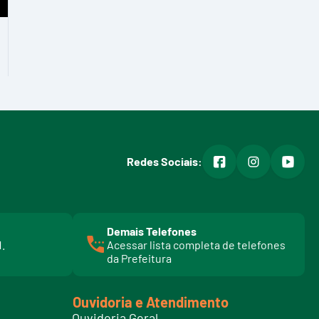
facebook
instagram
youtub
Redes Sociais:
Demais Telefones
l
1.
Acessar lista completa de telefones
i
da Prefeitura
n
k
t
Ouvidoria e Atendimento
e
Ouvidoria Geral