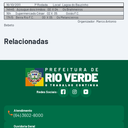
16/10/2011 1ª Rodada Local: Lagoa do Bauzinho
14h45 Açougue dois Irmãos 00 X 04 Os Brahmeiros
16h Supermercado César 02 X 05 Goiás F.C.
17h15 Beira Rio F.C. 00 X 05 Os Melancieiros
Organizador: Marco Antonio
Bebeto
Relacionadas
facebook
instagram
youtube
Redes Sociais:
Atendimento
(64) 3602-8000
Ouvidoria Geral