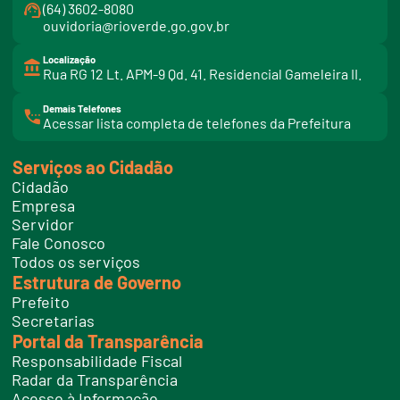
(64) 3602-8080
ouvidoria@rioverde.go.gov.br
Localização
Rua RG 12 Lt. APM-9 Qd. 41. Residencial Gameleira II.
Demais Telefones
l
Acessar lista completa de telefones da Prefeitura
i
n
k
Serviços ao Cidadão
t
e
Cidadão
l
e
Empresa
f
Servidor
o
n
Fale Conosco
e
Todos os serviços
s
Estrutura de Governo
Prefeito
Secretarias
Portal da Transparência
Responsabilidade Fiscal
Radar da Transparência
Acesso à Informação