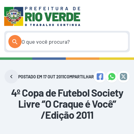
Pular
para
o
conteúdo
POSTADO EM 17 OUT 2011
COMPARTILHAR
4º Copa de Futebol Society
Livre ‘’O Craque é Você’’
/Edição 2011