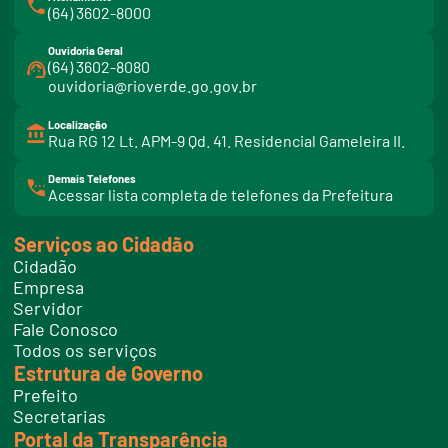
(64) 3602-8000
Ouvidoria Geral
(64) 3602-8080
ouvidoria@rioverde.go.gov.br
Localização
Rua RG 12 Lt. APM-9 Qd. 41. Residencial Gameleira II.
Demais Telefones
l
Acessar lista completa de telefones da Prefeitura
i
n
k
Serviços ao Cidadão
t
e
Cidadão
l
e
Empresa
f
Servidor
o
n
Fale Conosco
e
Todos os serviços
s
Estrutura de Governo
Prefeito
Secretarias
Portal da Transparência