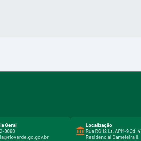
ia Geral
Localização
02-8080
Rua RG 12 Lt. APM-9 Qd. 4
ia@rioverde.go.gov.br
Residencial Gameleira II.