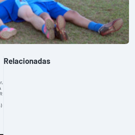
Relacionadas
r,
A
JR
)