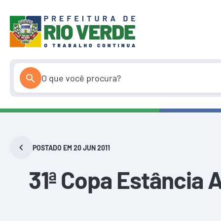
Pular
para
o
conteúdo
POSTADO EM 20 JUN 2011
31ª Copa Estância A