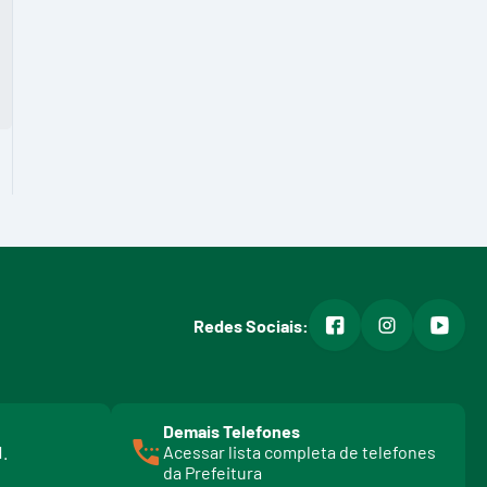
facebook
instagram
youtub
Redes Sociais:
Demais Telefones
l
1.
Acessar lista completa de telefones
i
da Prefeitura