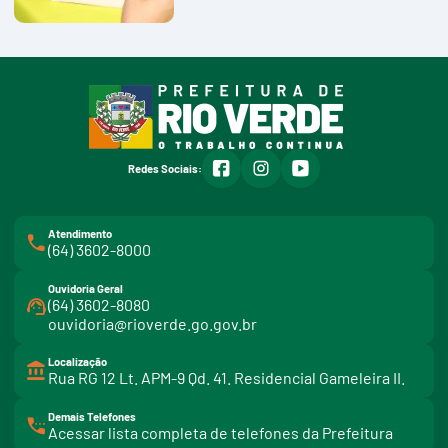
facebook
instagram
youtube
Redes Sociais:
Atendimento
(64) 3602-8000
Ouvidoria Geral
(64) 3602-8080
ouvidoria@rioverde.go.gov.br
Localização
Rua RG 12 Lt. APM-9 Qd. 41. Residencial Gameleira II.
Demais Telefones
l
Acessar lista completa de telefones da Prefeitura
i