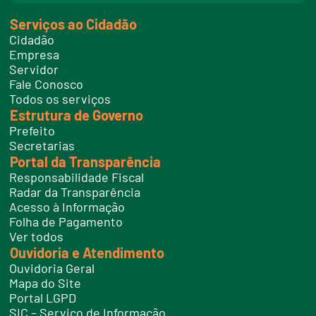
n
k
Serviços ao Cidadão
t
e
Cidadão
l
e
Empresa
f
Servidor
o
n
Fale Conosco
e
Todos os serviços
s
Estrutura de Governo
Prefeito
Secretarias
Portal da Transparência
Responsabilidade Fiscal
Radar da Transparência
Acesso à Informação
Folha de Pagamento
Ver todos
Ouvidoria e Atendimento
Ouvidoria Geral
Mapa do Site
Portal LGPD
SIC – Serviço de Informação