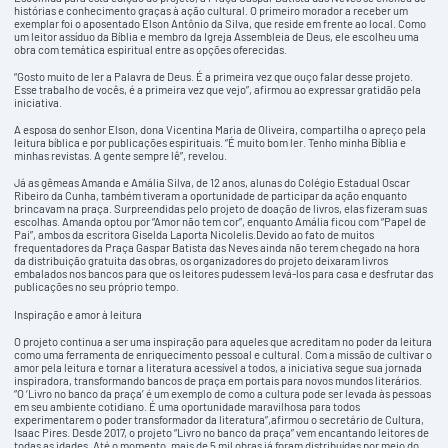
histórias e conhecimento graças à ação cultural. O primeiro morador a receber um
exemplar foi o aposentado Elson Antônio da Silva, que reside em frente ao local. Como
um leitor assíduo da Bíblia e membro da Igreja Assembleia de Deus, ele escolheu uma
obra com temática espiritual entre as opções oferecidas.
“Gosto muito de ler a Palavra de Deus. É a primeira vez que ouço falar desse projeto.
Esse trabalho de vocês, é a primeira vez que vejo”, afirmou ao expressar gratidão pela
iniciativa.
A esposa do senhor Elson, dona Vicentina Maria de Oliveira, compartilha o apreço pela
leitura bíblica e por publicações espirituais. “É muito bom ler. Tenho minha Bíblia e
minhas revistas. A gente sempre lê”, revelou.
Já as gêmeas Amanda e Amália Silva, de 12 anos, alunas do Colégio Estadual Oscar
Ribeiro da Cunha, também tiveram a oportunidade de participar da ação enquanto
brincavam na praça. Surpreendidas pelo projeto de doação de livros, elas fizeram suas
escolhas. Amanda optou por “Amor não tem cor”, enquanto Amália ficou com “Papel de
Pai”, ambos da escritora Giselda Laporta Nicolelis.Devido ao fato de muitos
frequentadores da Praça Gaspar Batista das Neves ainda não terem chegado na hora
da distribuição gratuita das obras, os organizadores do projeto deixaram livros
embalados nos bancos para que os leitores pudessem levá-los para casa e desfrutar das
publicações no seu próprio tempo.
Inspiração e amor à leitura
O projeto continua a ser uma inspiração para aqueles que acreditam no poder da leitura
como uma ferramenta de enriquecimento pessoal e cultural. Com a missão de cultivar o
amor pela leitura e tornar a literatura acessível a todos, a iniciativa segue sua jornada
inspiradora, transformando bancos de praça em portais para novos mundos literários.
“O ‘Livro no banco da praça’ é um exemplo de como a cultura pode ser levada às pessoas
em seu ambiente cotidiano. É uma oportunidade maravilhosa para todos
experimentarem o poder transformador da literatura”,afirmou o secretário de Cultura,
Isaac Pires. Desde 2017, o projeto “Livro no banco da praça” vem encantando leitores de
todas as idades. Até o momento, mais de 5 mil obras já foram distribuídas por meio do