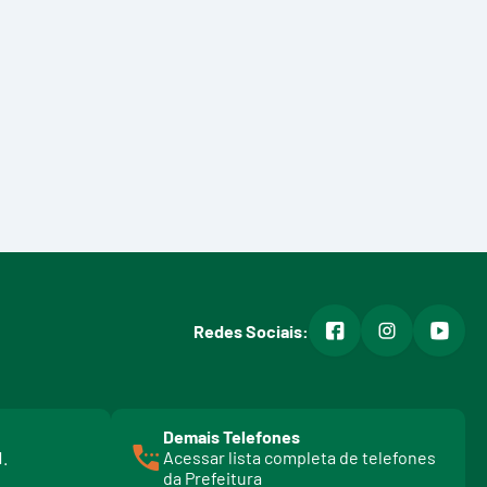
facebook
instagram
youtub
Redes Sociais:
Demais Telefones
l
1.
Acessar lista completa de telefones
i
da Prefeitura