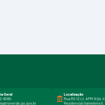
ia Geral
Localização
02-8080
Rua RG 12 Lt. APM-9 Qd. 4
ia@rioverde.go.gov.br
Residencial Gameleira II.