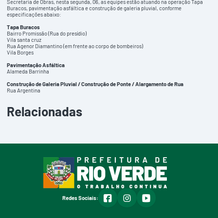
Secretaria de Obras, nesta segunda, 06, as equipes estão atuando na operação Tapa
Buracos, pavimentação asfáltica e construção de galeria pluvial, conforme
especificações abaixo:
Tapa Buracos
Bairro Promissão (Rua do presídio)
Vila santa cruz
Rua Agenor Diamantino (em frente ao corpo de bombeiros)
Vila Borges
Pavimentação Asfáltica
Alameda Barrinha
Construção de Galeria Pluvial / Construção de Ponte / Alargamento de Rua
Rua Argentina
Relacionadas
facebook
instagram
youtube
Redes Sociais: