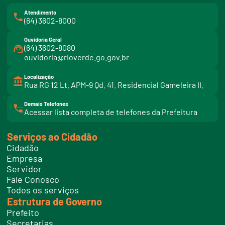
Atendimento
(64) 3602-8000
Ouvidoria Geral
(64) 3602-8080
ouvidoria@rioverde.go.gov.br
Localização
Rua RG 12 Lt. APM-9 Qd. 41. Residencial Gameleira II.
Demais Telefones
l
Acessar lista completa de telefones da Prefeitura
i
n
k
Serviços ao Cidadão
t
e
Cidadão
l
e
Empresa
f
Servidor
o
n
Fale Conosco
e
Todos os serviços
s
Estrutura de Governo
Prefeito
Secretarias