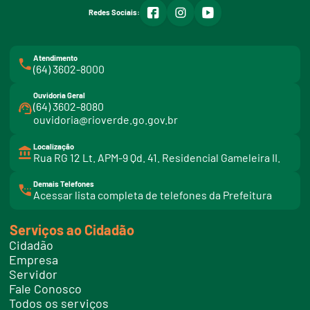
facebook
instagram
youtube
Redes Sociais:
Atendimento
(64) 3602-8000
Ouvidoria Geral
(64) 3602-8080
ouvidoria@rioverde.go.gov.br
Localização
Rua RG 12 Lt. APM-9 Qd. 41. Residencial Gameleira II.
Demais Telefones
l
Acessar lista completa de telefones da Prefeitura
i
n
k
Serviços ao Cidadão
t
e
Cidadão
l
e
Empresa
f
Servidor
o
n
Fale Conosco
e
Todos os serviços
s