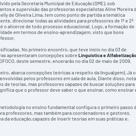
vido pela Secretaria Municipal de Educação (SME), sob
tos e supervisão das professoras especialistas Aline Moreira 
elly de Oliveira Lima, tem como ponto de partida a temática
ente, direcionar todas as atividades para professores de 1º e 2º
 o alicerce de todo processo educacional. Logo, a formação de
alidade em termos de ensino-aprendizagem, visto que bons
fessor.
icadas. No primeiro encontro, que teve início no dia 03 de
soras apresentaram concepções sobre
Linguística e Alfabetizaçã
ROFOCO, deste semestre, encerarão no dia 02 de maio de 2009.
, abarca concepções teóricas a respeito da língua(gem). Já o
nvolvidas pelos professores em sala de aula. Diante disso, nota
s de teorias, mas professores capazes de buscar soluções para
ignifica que o professor deve saber o que ensinar, como ensinar 
todologia no ensino fundamental configura o primeiro passo 
ara professores, mas também para coordenadores e gestores.
ea da educação,capazes de inserir teorias em suas práticas e,