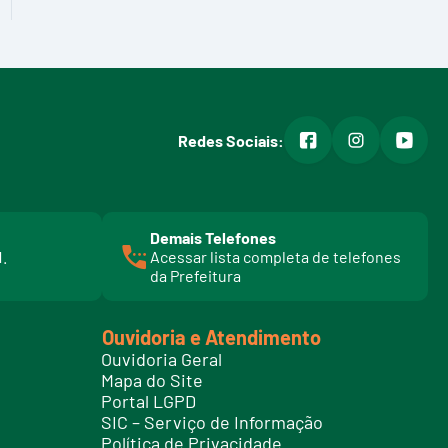
facebook
instagram
youtub
Redes Sociais:
Demais Telefones
l
1.
Acessar lista completa de telefones
i
da Prefeitura
n
k
t
Ouvidoria e Atendimento
e
Ouvidoria Geral
l
Mapa do Site
e
Portal LGPD
f
SIC – Serviço de Informação
o
Política de Privacidade
n