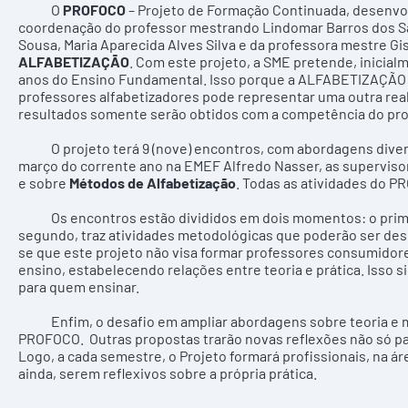
O
PROFOCO
– Projeto de Formação Continuada, desenvol
coordenação do professor mestrando Lindomar Barros dos San
Sousa, Maria Aparecida Alves Silva e da professora mestre Gis
ALFABETIZAÇÃO
. Com este projeto, a SME pretende, inicialm
anos do Ensino Fundamental. Isso porque a ALFABETIZAÇÃO é
professores alfabetizadores pode representar uma outra re
resultados somente serão obtidos com a competência do pro
O projeto terá 9 (nove) encontros, com abordagens diversif
março do corrente ano na EMEF Alfredo Nasser, as supervi
e sobre
Métodos de Alfabetização
. Todas as atividades do P
Os encontros estão divididos em dois momentos: o primeiro
segundo, traz atividades metodológicas que poderão ser dese
se que este projeto não visa formar professores consumidore
ensino, estabelecendo relações entre teoria e prática. Isso s
para quem ensinar.
Enfim, o desafio em ampliar abordagens sobre teoria e me
PROFOCO. Outras propostas trarão novas reflexões não só p
Logo, a cada semestre, o Projeto formará profissionais, na ár
ainda, serem reflexivos sobre a própria prática.